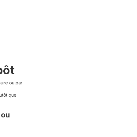
pôt
aire ou par
lutôt que
 ou