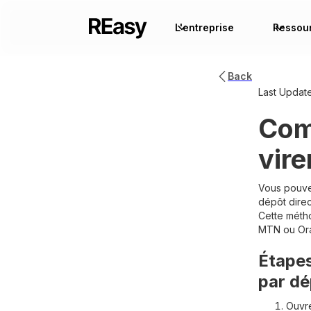
L'entreprise
Ressou
Back
Last Updat
Com
vir
Vous pouve
dépôt dire
Cette métho
MTN ou Or
Étapes
par dé
Ouvre