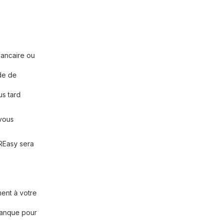
bancaire ou
de de
us tard
 vous
REasy sera
ent à votre
 banque pour