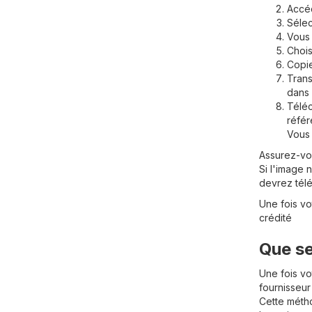
Accéd
Séle
Vous 
Chois
Copie
Trans
dans
Téléc
réfé
Vous 
Assurez-vou
Si l'image 
devrez tél
Une fois v
crédité
Que se
Une fois v
fournisseur
Cette métho